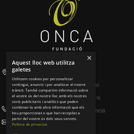
×
Aquest lloc web utilitza
galetes
Auditori Nacional
Inici
Utilitzem cookies per personalitzar
d'Andorra
La Fundació
contingut, anuncis i per analitzar el nostre
AD300 Ordino
trànsit. També compartim informació sobre
Principat d’Andorra
el vostre ús del nostre lloc amb els nostres
Produccions
socis publicitaris i analítics que poden
combinar-la amb altra informació que els
(+376) 684 436
Transparència
heu proporcionat o que han recopilat a
partir del vostre ús dels seus serveis.
info@onca.ad
Agenda
Política de privacitat