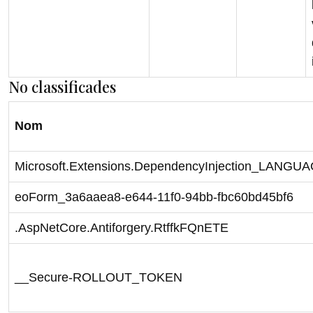
No classificades
Nom
Microsoft.Extensions.DependencyInjection_LANGU
eoForm_3a6aaea8-e644-11f0-94bb-fbc60bd45bf6
.AspNetCore.Antiforgery.RtffkFQnETE
__Secure-ROLLOUT_TOKEN