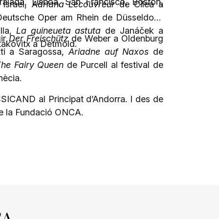
ralada, Lisboa, San Francisco, Boston,
Israel,
Adriana Lecouvreur
de Cilea a
Deutsche Oper am Rhein de Düsseldorf-
lla,
La guineueta astuta
de Janáček a
gir
Der Freischütz
de Weber a Oldenburg
akóvitx a Detmold.
ti a Saragossa,
Ariadne auf Naxos
de
he Fairy Queen
de Purcell al festival de
nècia.
ASSICAND al Principat d’Andorra. I des de
 de la Fundació ONCA.
CA