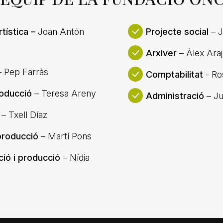
rtística –
Joan Antón
Projecte social
– J
Arxiver
– Àlex Araj
 Pep Farràs
Comptabilitat
- Ro
roducció
– Teresa Areny
Administració
– Ju
ó
– Txell Díaz
producció
– Martí Pons
ió i producció
– Nídia