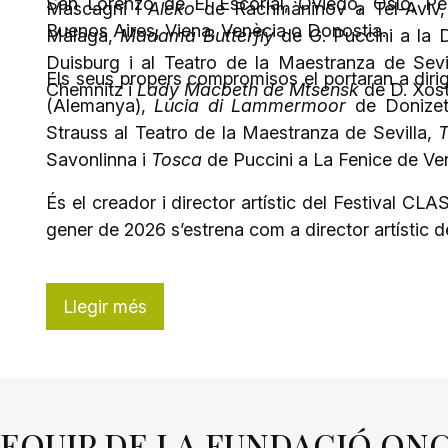
San Lorenzo de El Escorial, Oviedo, Oslo, Pe
Mascagni i
Aleko
de Rachmàninov a Tel-Aviv, 
Buenos Aires, Viena, Venècia o Donostia.
Màlaga,
Madama Butterfly
de G. Puccini a la 
Duisburg i al Teatro de la Maestranza de Sevi
Els seus propers compromisos el portaran a diri
Chemnitz i
Lady Macbeth de Mtsensk
de D. Xost
(Alemanya),
Lucia di Lammermoor
de Donizet
Strauss al Teatro de la Maestranza de Sevilla,
T
Savonlinna i
Tosca
de Puccini a La Fenice de Ve
És el creador i director artístic del Festival CL
gener de 2026 s’estrena com a director artístic
Llegir més
’EQUIP DE LA FUNDACIÓ ON