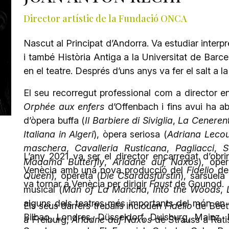
Director artístic de la Fundació ONCA
Nascut al Principat d’Andorra. Va estudiar interpr
i també Història Antiga a la Universitat de Barce
en el teatre. Després d’uns anys va fer el salt a la
El seu recorregut professional com a director
Orphée aux enfers
d’Offenbach i fins avui ha aba
d’òpera buffa (
Il Barbiere di Siviglia
,
La Ceneren
Italiana in Algeri
), òpera seriosa (
Adriana Leco
maschera
,
Cavalleria Rusticana
,
Pagliacci
,
S
L’any 2021 va ser el director encarregat d’obr
Madama Butterfly
,
Ariadne auf Naxos
), òpe
Venècia amb una nova producció del
Fidelio
de 
Queen
), opereta (
Die Csardasfürstin
), sarsuela 
va tornar a Venècia per dirigir
Faust
de Gounod.
musical (
Man of La Mancha
,
Into the Woods
,
alguns dels teatres més importants del món en
Els seus darrers treballs inclouen
Fidelio
de Beet
Bilbao, Londres, Düsseldorf, Duisburg, Mainz, 
a Freiburg,
Ariadne auf Naxos
de Strauss a Rati