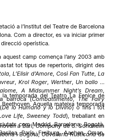
etació a l’Institut del Teatre de Barcelona
lona. Com a director, es va iniciar primer
 direcció operística.
 en aquest camp comença l’any 2003 amb
stat tot tipus de repertoris, dirigint des
tola
,
L’Elisir d’Amore
,
Così Fan Tutte
,
La
uvreur
,
Krol Roger
,
Werther
,
Un ballo in
alome
,
A Midsummer Night’s Dream
,
ir la temporada del Teatro La Fenice de
ra barroca (
Combattimento
,
The Fairy
Beethoven. Aquella mateixa temporada
(
De lo Humano y lo Divino
) o fins i tot
Love Life
,
Sweeney Todd
), treballant en
 ciutats com Madrid, Barcelona, Bogotà,
hoven a Bari,
Company
de S. Sondheim
Basilea, París, Freiburg, Aachen, Oman,
sbona i Bogotà,
Cavalleria Rusticana
de