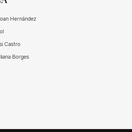
oan Hernández
ol
si Castro
liana Borges