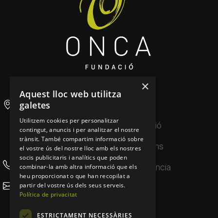
×
Aquest lloc web utilitza
galetes
Auditori Nacional
Inici
d'Andorra
Utilitzem cookies per personalitzar
La Fundació
contingut, anuncis i per analitzar el nostre
AD300 Ordino
trànsit. També compartim informació sobre
Principat d’Andorra
Produccions
el vostre ús del nostre lloc amb els nostres
socis publicitaris i analítics que poden
(+376) 684 436
Transparència
combinar-la amb altra informació que els
heu proporcionat o que han recopilat a
info@onca.ad
partir del vostre ús dels seus serveis.
Agenda
Política de privacitat
Notícies
ESTRICTAMENT NECESSÀRIES