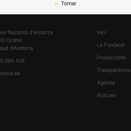
Tornar
ori Nacional d'Andorra
Inici
0 Ordino
La Fundació
ipat d’Andorra
Produccions
6) 684 436
Transparència
@onca.ad
Agenda
Notícies