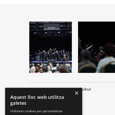
Fotos:
David Vilanova - ClàssicAnd
×
Aquest lloc web utilitza
galetes
Utilitzem cookies per personalitzar