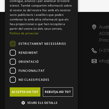
contingut, anuncis i per analitzar el nostre
trànsit. També compartim informació sobre
el vostre ús del nostre lloc amb els nostres
socis publicitaris i analítics que poden
combinar-la amb altra informació que els
heu proporcionat o que han recopilat a
Audit
partir del vostre ús dels seus serveis.
AD30
Política de privacitat
Princ
ESTRICTAMENT NECESSÀRIES
(+37
RENDIMENT
info
ORIENTACIÓ
FUNCIONALITAT
NO CLASSIFICADES
ACCEPTA-HO TOT
REBUTJA-HO TOT
VEURE ELS DETALLS